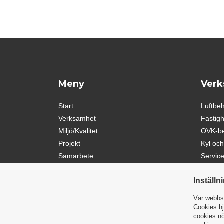
Meny
Verk
Start
Luftbe
Verksamhet
Fastig
Miljö/Kvalitet
OVK-be
Projekt
Kyl oc
Samarbete
Service
Nyheter
Inställn
Om JWH
Kontakt
Vår webbsi
Cookies hj
cookies nö