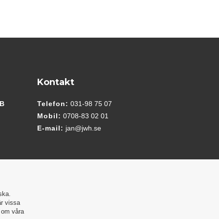
Kontakt
AB
Telefon:
031-98 75 07
Mobil:
0708-83 02 01
E-mail:
jan@jwh.se
ska.
är vissa
r om våra