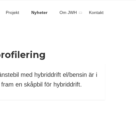
Projekt
Nyheter
Om JWH
Kontakt
rofilering
änstebil med hybriddrift el/bensin är i
ram en skåpbil för hybriddrift.