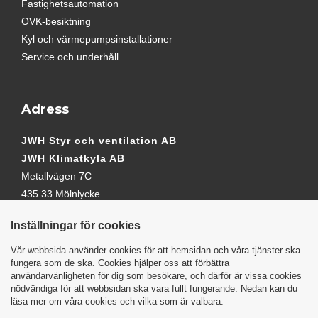
Fastighetsautomation
OVK-besiktning
Kyl och värmepumpsinstallationer
Service och underhåll
Adress
JWH Styr och ventilation AB
JWH Klimatkyla AB
Metallvägen 7C
435 33 Mölnlycke
Inställningar för cookies
Kontakt
Vår webbsida använder cookies för att hemsidan och våra tjänster ska
fungera som de ska. Cookies hjälper oss att förbättra
användarvänligheten för dig som besökare, och därför är vissa cookies
Telefon:
031-98 75 07
nödvändiga för att webbsidan ska vara fullt fungerande. Nedan kan du
Mobil:
0708-83 02 01
läsa mer om våra cookies och vilka som är valbara.
E-mail:
jan@jwh.se